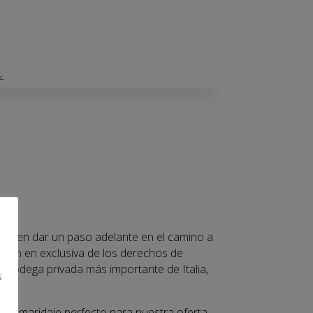
s en dar un paso adelante en el camino a
sición en exclusiva de los derechos de
a bodega privada más importante de Italia,
s
s
el maridaje perfecto para nuestra oferta