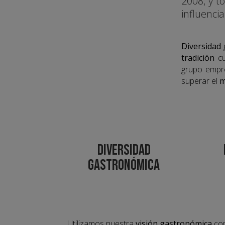
2008, y 
influenci
Diversidad
tradición
cu
grupo empre
superar el
m
DIVERSIDAD
GASTRONÓMICA
Utilizamos nuestra
visión gastronómica
com