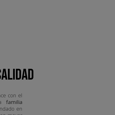
CALIDAD
ace con el
 la
familia
fundado en