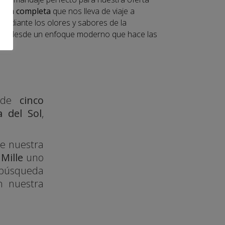
ncia completa
que nos lleva de viaje a
a mediante los olores y sabores de la
pero desde un enfoque moderno que hace las
s.
n de
cinco
a del Sol
,
 de nuestra
 Mille
uno
búsqueda
n nuestra