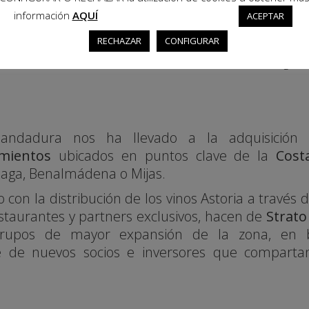
gastronómica, una
experie
información
AQUÍ
ACEPTAR
través de la cultura italian
RECHAZAR
CONFIGURAR
gastronomía tradicional, 
delicias de los más exigente
 andadura nos ha llevado a la adquisició
imientos
ubicados en puntos clave de la
Cost
laga
,
Benalmádena
o Mijas.
o con la distribución de los vinos Astoria a través
staurantes y partners exclusivos, hacen de
Strato
grupos de mayor expansión de la zona, en 
e de nuevos socios e inversores que comparta