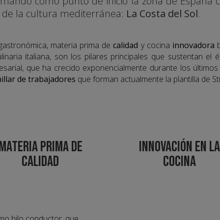
tomando como punto de inicio la zona de España 
a de la cultura mediterránea:
La Costa del Sol
.
gastronómica, materia prima de
calidad
y cocina
innovadora
b
linaria italiana, son los pilares principales que sustentan el 
sarial, que ha crecido exponencialmente durante los últimos
illar de trabajadores
que forman actualmente la plantilla de Str
MATERIA PRIMA DE
INNOVACIÓN EN L
CALIDAD
COCINA
o hilo conductor, que